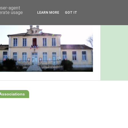
 user-agent
nerate usage
LEARN MORE
GOT IT
Associations