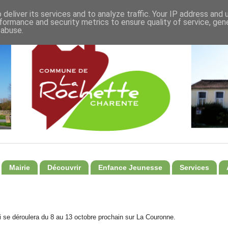
deliver its services and to analyze traffic. Your IP address and
formance and security metrics to ensure quality of service, ge
 abuse.
Mairie
Découvrir
Enfance Jeunesse
Services
 se déroulera du 8 au 13 octobre prochain sur La Couronne.