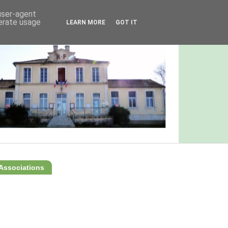
 user-agent
nerate usage
LEARN MORE
GOT IT
Associations