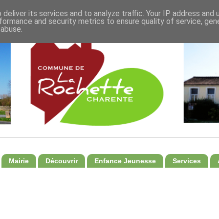
deliver its services and to analyze traffic. Your IP address and
formance and security metrics to ensure quality of service, ge
 abuse.
Mairie
Découvrir
Enfance Jeunesse
Services