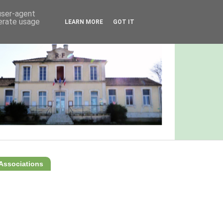
 user-agent
nerate usage
LEARN MORE
GOT IT
Associations