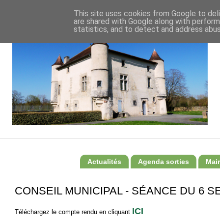
This site uses cookies from Google to deli
are shared with Google along with perform
statistics, and to detect and address abus
Actualités
Agenda sorties
Mair
CONSEIL MUNICIPAL - SÉANCE DU 6 
ICI
Téléchargez le compte rendu en cliquant