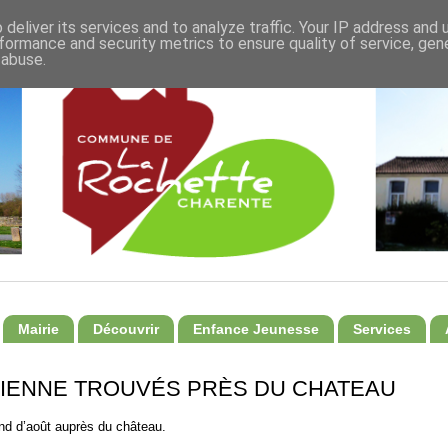
deliver its services and to analyze traffic. Your IP address and
formance and security metrics to ensure quality of service, ge
 abuse.
Mairie
Découvrir
Enfance Jeunesse
Services
SIENNE TROUVÉS PRÈS DU CHATEAU
end d’août auprès du château.