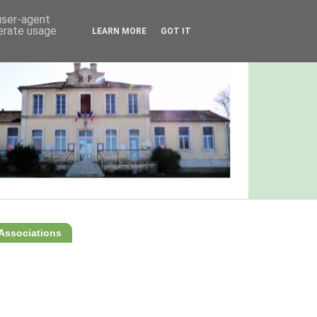
 user-agent
nerate usage
LEARN MORE
GOT IT
Associations