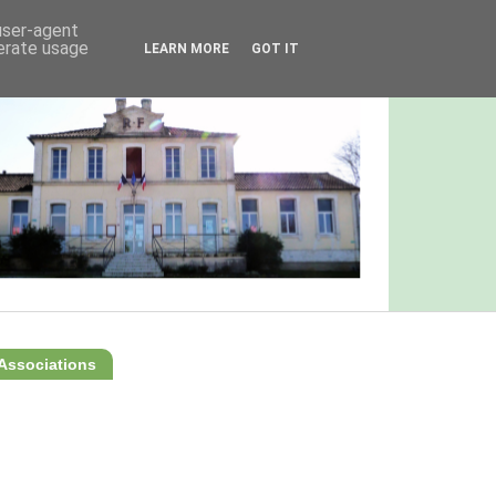
 user-agent
nerate usage
LEARN MORE
GOT IT
Associations