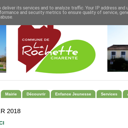
deliver its services and to analyze traffic. Your IP address and
formance and security metrics to ensure quality of service, ge
 abuse.
Mairie
Découvrir
Enfance Jeunesse
Services
R 2018
CI