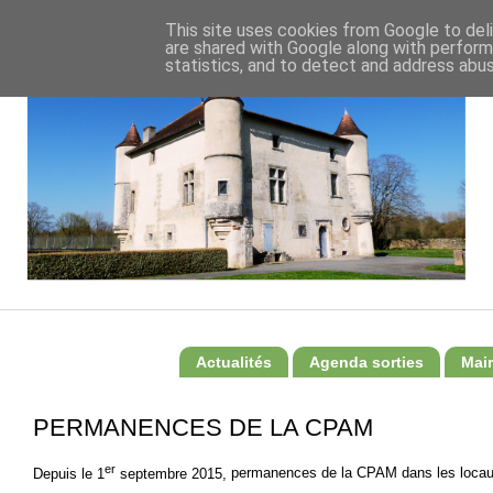
This site uses cookies from Google to deli
are shared with Google along with perform
statistics, and to detect and address abus
Actualités
Agenda sorties
Mair
PERMANENCES DE LA CPAM
er
Depuis le 1
septembre 2015,
permanences de la CPAM dans les locaux